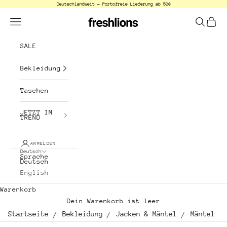
Deutschlandweit - Portofreie Lieferung ab 50€
Zum Inhalt springen
freshlions
Menü
Suchen
Waren
SALE
Bekleidung
Taschen
JETZT IM
TREND
ANMELDEN
Deutsch
Sprache
Deutsch
English
Warenkorb
Dein Warenkorb ist leer
Startseite
Bekleidung
Jacken & Mäntel
Mäntel