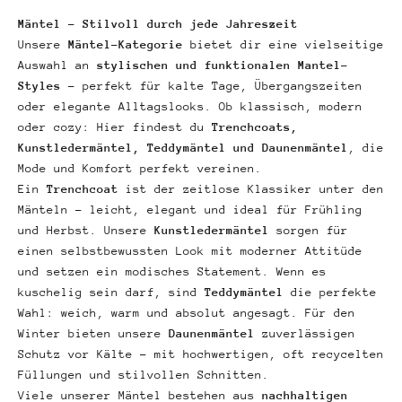
Mäntel – Stilvoll durch jede Jahreszeit
Unsere
Mäntel-Kategorie
bietet dir eine vielseitige
Auswahl an
stylischen und funktionalen Mantel-
Styles
– perfekt für kalte Tage, Übergangszeiten
oder elegante Alltagslooks. Ob klassisch, modern
oder cozy: Hier findest du
Trenchcoats,
Kunstledermäntel, Teddymäntel und Daunenmäntel
, die
Mode und Komfort perfekt vereinen.
Ein
Trenchcoat
ist der zeitlose Klassiker unter den
Mänteln – leicht, elegant und ideal für Frühling
und Herbst. Unsere
Kunstledermäntel
sorgen für
einen selbstbewussten Look mit moderner Attitüde
und setzen ein modisches Statement. Wenn es
kuschelig sein darf, sind
Teddymäntel
die perfekte
Wahl: weich, warm und absolut angesagt. Für den
Winter bieten unsere
Daunenmäntel
zuverlässigen
Schutz vor Kälte – mit hochwertigen, oft recycelten
Füllungen und stilvollen Schnitten.
Viele unserer Mäntel bestehen aus
nachhaltigen