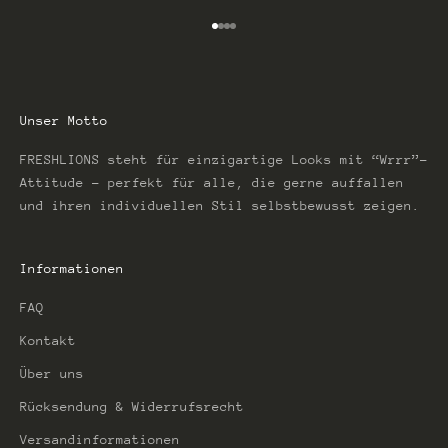
Gehe zu Element 1
Gehe zu Element 2
Gehe zu Element 3
Gehe zu Element 4
Unser Motto
FRESHLIONS steht für einzigartige Looks mit “Wrrr”-
Attitude – perfekt für alle, die gerne auffallen
und ihren individuellen Stil selbstbewusst zeigen.
Informationen
FAQ
Kontakt
Über uns
Rücksendung & Widerrufsrecht
Versandinformationen