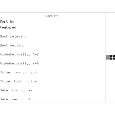
Sort by
Sort by
Featured
Most relevant
Best selling
Alphabetically, A-Z
Alphabetically, Z-A
Price, low to high
Price, high to low
Date, old to new
Date, new to old
SAVE €25,00
SAVE €25,00