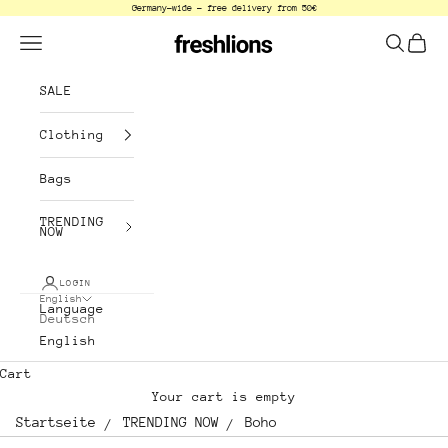
Germany-wide - free delivery from 50€
Skip to content
freshlions
Navigation menu
Search
Cart
SALE
Clothing
Bags
TRENDING
NOW
LOGIN
English
Language
Deutsch
English
Cart
Your cart is empty
Startseite
TRENDING NOW
Boho