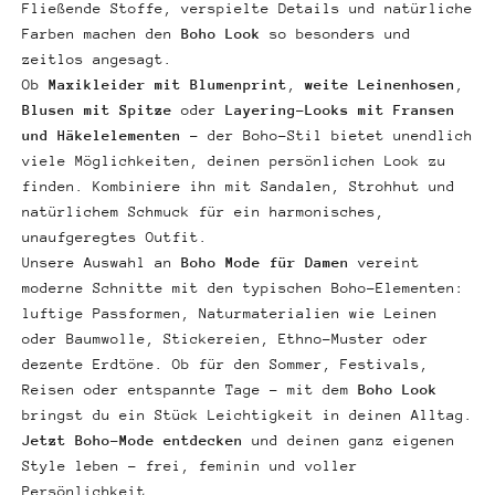
Fließende Stoffe, verspielte Details und natürliche
Farben machen den
Boho Look
so besonders und
zeitlos angesagt.
Ob
Maxikleider mit Blumenprint
,
weite
Leinenhosen
,
Blusen mit Spitze
oder
Layering-Looks mit Fransen
und Häkelelementen
– der Boho-Stil bietet unendlich
viele Möglichkeiten, deinen persönlichen Look zu
finden. Kombiniere ihn mit Sandalen, Strohhut und
natürlichem Schmuck für ein harmonisches,
unaufgeregtes Outfit.
Unsere Auswahl an
Boho Mode für Damen
vereint
moderne Schnitte mit den typischen Boho-Elementen:
luftige Passformen, Naturmaterialien wie Leinen
oder Baumwolle, Stickereien, Ethno-Muster oder
dezente Erdtöne. Ob für den Sommer, Festivals,
Reisen oder entspannte Tage – mit dem
Boho Look
bringst du ein Stück Leichtigkeit in deinen Alltag.
Jetzt Boho-Mode entdecken
und deinen ganz eigenen
Style leben – frei, feminin und voller
Persönlichkeit.