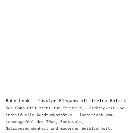
Choose options
Miamore blouse Weiß
Sale price
€32,90
Boho Look – lässige Eleganz mit freiem Spirit
Der
Boho-Stil
steht für Freiheit, Leichtigkeit und
individuelle Ausdrucksstärke – inspiriert vom
Lebensgefühl der 70er, Festivals,
Naturverbundenheit und moderner Weiblichkeit.