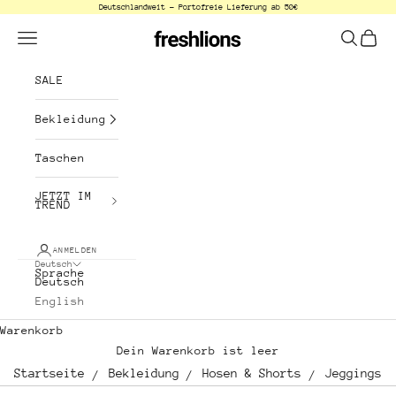
Deutschlandweit - Portofreie Lieferung ab 50€
Zum Inhalt springen
freshlions
Menü
Suchen
Waren
SALE
Bekleidung
Taschen
JETZT IM
TREND
ANMELDEN
Deutsch
Sprache
Deutsch
English
Warenkorb
Dein Warenkorb ist leer
Startseite
Bekleidung
Hosen & Shorts
Jeggings