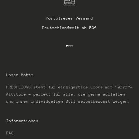
Portofreier Versand
Deutschlandweit ab 50€
Gehe zu Element 1
Gehe zu Element 2
Gehe zu Element 3
Gehe zu Element 4
Unser Motto
FRESHLIONS steht für einzigartige Looks mit “Wrrr”-
Attitude – perfekt für alle, die gerne auffallen
und ihren individuellen Stil selbstbewusst zeigen.
Informationen
FAQ