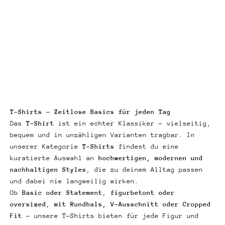
Optionen auswählen
Optionen auswählen
T-Shirt Leon Weiß
T-Shirt Alba Rosa
Angebot
Angebot
€24,90
€29,90
T-Shirts – Zeitlose Basics für jeden Tag
Das
T-Shirt
ist ein echter Klassiker – vielseitig,
bequem und in unzähligen Varianten tragbar. In
unserer Kategorie
T-Shirts
findest du eine
kuratierte Auswahl an
hochwertigen, modernen und
nachhaltigen Styles
, die zu deinem Alltag passen
und dabei nie langweilig wirken.
Ob
Basic oder Statement
,
figurbetont oder
oversized
,
mit Rundhals, V-Ausschnitt oder Cropped
Fit
– unsere T-Shirts bieten für jede Figur und