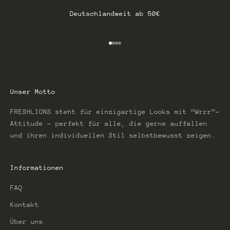
Deutschlandweit ab 50€
Gehe zu Element 1
Gehe zu Element 2
Gehe zu Element 3
Gehe zu Element 4
Unser Motto
FRESHLIONS steht für einzigartige Looks mit “Wrrr”-
Attitude – perfekt für alle, die gerne auffallen
und ihren individuellen Stil selbstbewusst zeigen.
Informationen
FAQ
Kontakt
Über uns