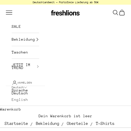
Deutschlandweit - Portofreie Lieferung ab 50€
Zum Inhalt springen
freshlions
Menü
Suchen
Waren
SALE
Bekleidung
Taschen
JETZT IM
TREND
ANMELDEN
Deutsch
Sprache
Deutsch
English
Warenkorb
Dein Warenkorb ist leer
Startseite
Bekleidung
Oberteile
T-Shirts