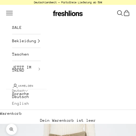
Deutschlandweit - Portofreie Lieferung ab 50€
Zum Inhalt springen
freshlions
Menü
Suchen
Waren
SALE
Bekleidung
Taschen
JETZT IM
TREND
ANMELDEN
Deutsch
Sprache
Deutsch
English
Warenkorb
Dein Warenkorb ist leer
Bild vergrößern