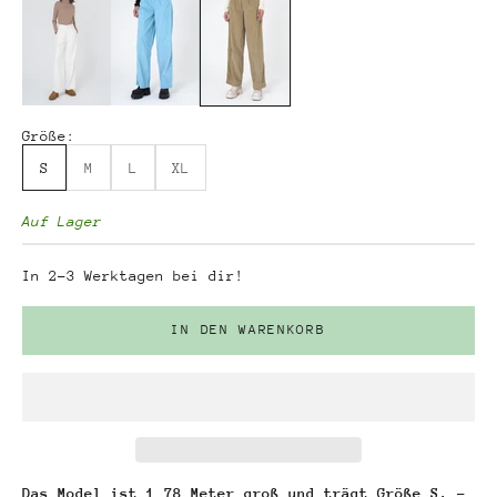
Größe:
S
M
L
XL
Auf Lager
In 2-3 Werktagen bei dir!
IN DEN WARENKORB
Das Model ist 1,78 Meter groß und trägt Größe S. -