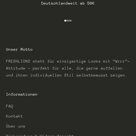
Deutschlandweit ab 50€
Gehe zu Element 1
Gehe zu Element 2
Gehe zu Element 3
Gehe zu Element 4
Unser Motto
FRESHLIONS steht für einzigartige Looks mit “Wrrr”-
Attitude – perfekt für alle, die gerne auffallen
und ihren individuellen Stil selbstbewusst zeigen.
Informationen
FAQ
Kontakt
Über uns