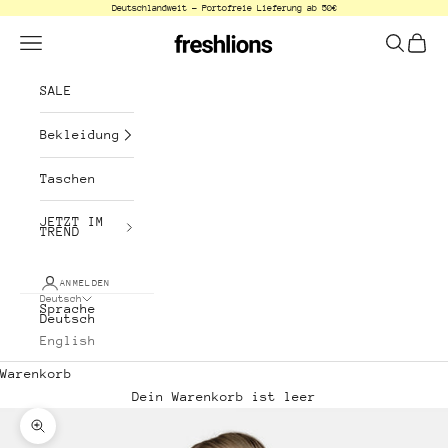
Deutschlandweit - Portofreie Lieferung ab 50€
Zum Inhalt springen
freshlions
Menü
Suchen
Waren
SALE
Bekleidung
Taschen
JETZT IM
TREND
ANMELDEN
Deutsch
Sprache
Deutsch
English
Warenkorb
Dein Warenkorb ist leer
Bild vergrößern