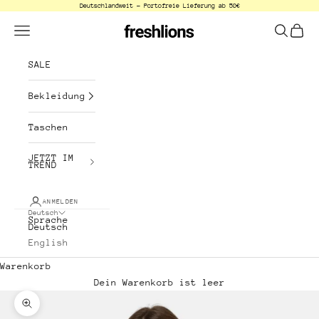
Deutschlandweit - Portofreie Lieferung ab 50€
Zum Inhalt springen
freshlions
Menü
Suchen
Waren
SALE
Bekleidung
Taschen
JETZT IM
TREND
ANMELDEN
Deutsch
Sprache
Deutsch
English
Warenkorb
Dein Warenkorb ist leer
Bild vergrößern