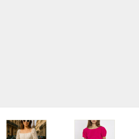
Jetzt im Trend!
BOHO Style
Der Boho-Stil feiert derzeit ein Comeback und ist
wieder voll im Trend! Mit seiner Mischung aus
natürlichen Materialien, erdigen Farben und
einzigartigen, handgefertigten Details verleiht er
sowohl der Mode als auch der Inneneinrichtung eine
entspannte und kreative Atmosphäre.
ZUR BOHO KOLLEKTION