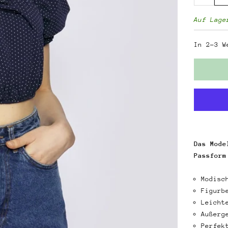
Auf Lage
In 2-3 W
Das Mode
Passform
Modisc
Figurb
Leicht
Außerg
Perfek