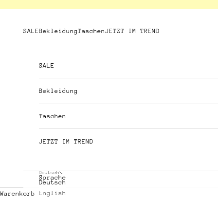
Zum Inhalt springen
SALE
Bekleidung
Taschen
JETZT IM TREND
SALE
Bekleidung
Taschen
JETZT IM TREND
Deutsch
Sprache
Deutsch
English
Warenkorb