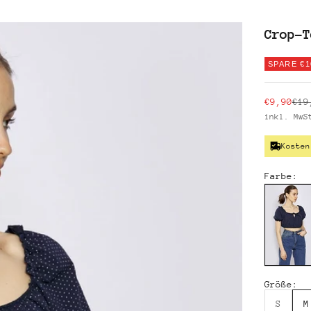
Crop-T
SPARE €1
Angebot
Reg
€9,90
€19
inkl. Mw
Kosten
Farbe:
Größe:
S
M