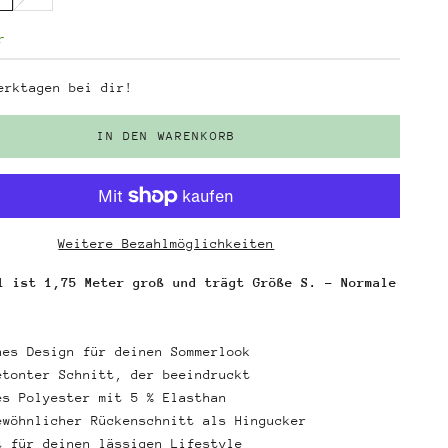
r
erktagen bei dir!
IN DEN WARENKORB
Weitere Bezahlmöglichkeiten
l ist 1,75 Meter groß und trägt Größe S. - Normale
hes Design für deinen Sommerlook
etonter Schnitt, der beeindruckt
es Polyester mit 5 % Elasthan
ewöhnlicher Rückenschnitt als Hingucker
t für deinen lässigen Lifestyle