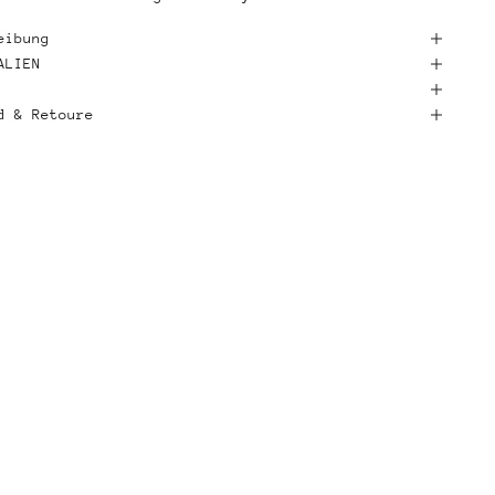
eibung
ALIEN
d & Retoure