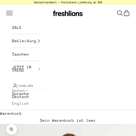
Deutschlandweit - Portofreie Lieferung ab 50€
Zum Inhalt springen
freshlions
Menü
Suchen
Waren
SALE
Bekleidung
Taschen
JETZT IM
TREND
ANMELDEN
Deutsch
Sprache
Deutsch
English
Warenkorb
Dein Warenkorb ist leer
Bild vergrößern