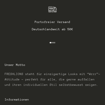
Portofreier Versand
Deutschlandweit ab 50€
Gehe zu Element 1
Gehe zu Element 2
Gehe zu Element 3
Gehe zu Element 4
Unser Motto
FRESHLIONS steht für einzigartige Looks mit “Wrrr”-
Attitude – perfekt für alle, die gerne auffallen
und ihren individuellen Stil selbstbewusst zeigen.
Informationen