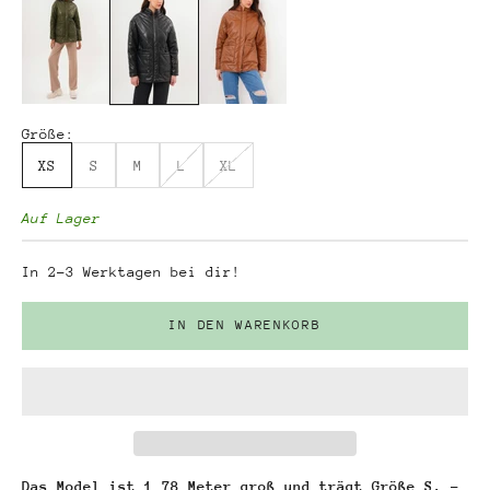
Größe:
XS
S
M
L
XL
Auf Lager
In 2-3 Werktagen bei dir!
IN DEN WARENKORB
Das Model ist 1,78 Meter groß und trägt Größe S. -