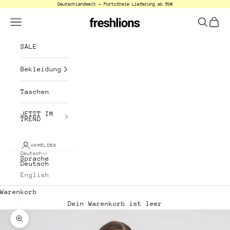
Deutschlandweit - Portofreie Lieferung ab 50€
Zum Inhalt springen
freshlions
Menü
Suchen
Waren
SALE
Bekleidung
Taschen
JETZT IM
TREND
ANMELDEN
Deutsch
Sprache
Deutsch
English
Warenkorb
Dein Warenkorb ist leer
Bild vergrößern