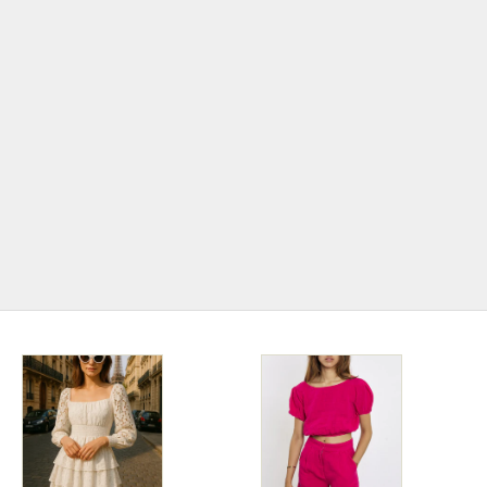
Jetzt im Trend!
BOHO Style
Der Boho-Stil feiert derzeit ein Comeback und ist
wieder voll im Trend! Mit seiner Mischung aus
natürlichen Materialien, erdigen Farben und
einzigartigen, handgefertigten Details verleiht er
sowohl der Mode als auch der Inneneinrichtung eine
entspannte und kreative Atmosphäre.
ZUR BOHO KOLLEKTION