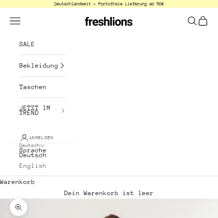
Deutschlandweit - Portofreie Lieferung ab 50€
Zum Inhalt springen
freshlions
Menü
Suchen
Waren
SALE
Bekleidung
Taschen
JETZT IM
TREND
ANMELDEN
Deutsch
Sprache
Deutsch
English
Warenkorb
Dein Warenkorb ist leer
Bild vergrößern