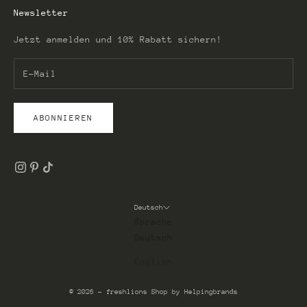
Newsletter
Jetzt anmelden und 10% Rabatt sichern!
ABONNIEREN
Deutsch
Sprache
Deutsch
English
© 2026 - freshlions
Shop by Helpingbrands