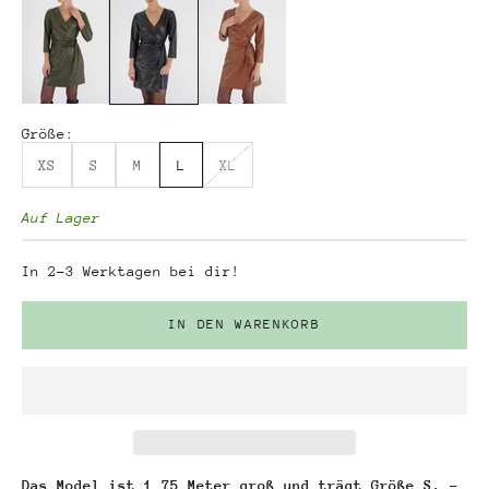
Größe:
XS
S
M
L
XL
Auf Lager
In 2-3 Werktagen bei dir!
IN DEN WARENKORB
Das Model ist 1,75 Meter groß und trägt Größe S. -