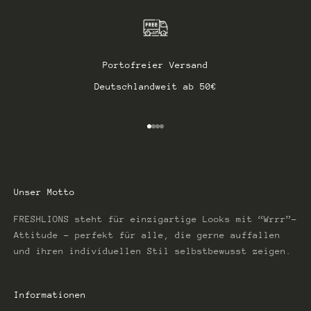
Portofreier Versand
Deutschlandweit ab 50€
Gehe zu Element 1
Gehe zu Element 2
Gehe zu Element 3
Gehe zu Element 4
Unser Motto
FRESHLIONS steht für einzigartige Looks mit “Wrrr”-
Attitude – perfekt für alle, die gerne auffallen
und ihren individuellen Stil selbstbewusst zeigen.
Informationen