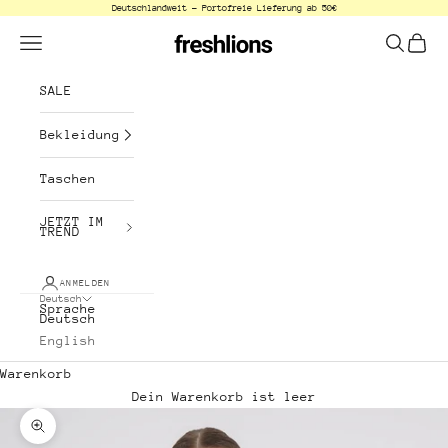
Deutschlandweit - Portofreie Lieferung ab 50€
Zum Inhalt springen
freshlions
Menü
Suchen
Waren
SALE
Bekleidung
Taschen
JETZT IM
TREND
ANMELDEN
Deutsch
Sprache
Deutsch
English
Warenkorb
Dein Warenkorb ist leer
Bild vergrößern