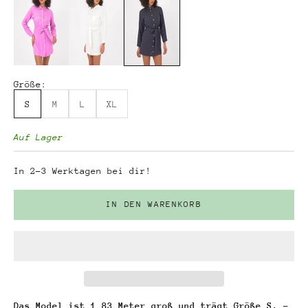
Größe:
S
M
L
XL
Auf Lager
In 2-3 Werktagen bei dir!
IN DEN WARENKORB
Das Model ist 1,83 Meter groß und trägt Größe S. -