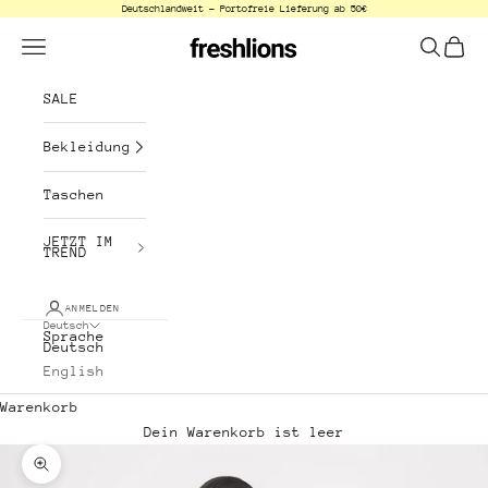
Deutschlandweit - Portofreie Lieferung ab 50€
Zum Inhalt springen
freshlions
Menü
Suchen
Waren
SALE
Bekleidung
Taschen
JETZT IM
TREND
ANMELDEN
Deutsch
Sprache
Deutsch
English
Warenkorb
Dein Warenkorb ist leer
Bild vergrößern