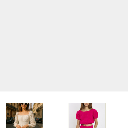
Jetzt im Trend!
BOHO Style
Der Boho-Stil feiert derzeit ein Comeback und ist
wieder voll im Trend! Mit seiner Mischung aus
natürlichen Materialien, erdigen Farben und
einzigartigen, handgefertigten Details verleiht er
sowohl der Mode als auch der Inneneinrichtung eine
entspannte und kreative Atmosphäre.
ZUR BOHO KOLLEKTION