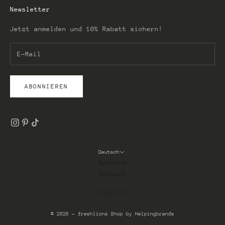
Newsletter
Jetzt anmelden und 10% Rabatt sichern!
ABONNIEREN
Deutsch
Sprache
Deutsch
English
© 2026 - freshlions
Shop by Helpingbrands