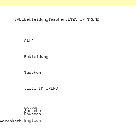
Zum Inhalt springen
SALE
Bekleidung
Taschen
JETZT IM TREND
SALE
Bekleidung
Taschen
JETZT IM TREND
Deutsch
Sprache
Deutsch
English
Warenkorb