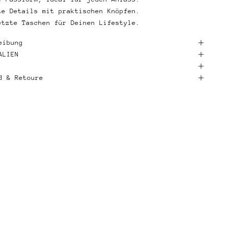
te Details mit praktischen Knöpfen.
etzte Taschen für Deinen Lifestyle.
eibung
ALIEN
d & Retoure