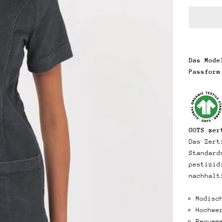
Das Mode
Passform
GOTS zer
Das Zert
Standard
pestizid
nachhalt
Modisc
Hochwe
Bequem