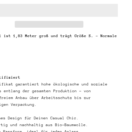
l ist 1,83 Meter groß und trägt Größe S. - Normale
tifiziert
ifikat garantiert hohe ökologische und soziale
s entlang der gesamten Produktion – von
freiem Anbau über Arbeitsschutz bis zur
igen Verpackung.
hes Design für Deinen Casual Chic.
rtig und nachhaltig aus Bio-Baumwolle.
e Passform, ideal für jeden Anlass.