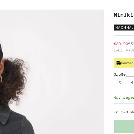
Minikl
NACHHAL
Angebot
Re
€39,90
€5
inkl. Mw
Kosten
Größe:
S
M
Auf Lage
In 2-3 W