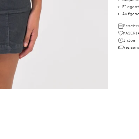
Elegan
Aufges
Beschr
MATERI
Infos
Versan