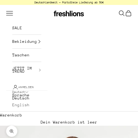
Deutschlandweit - Portofreie Lieferung ab 50€
Zum Inhalt springen
freshlions
Menü
Suchen
Waren
SALE
Bekleidung
Taschen
JETZT IM
TREND
ANMELDEN
Deutsch
Sprache
Deutsch
English
Warenkorb
Dein Warenkorb ist leer
Bild vergrößern