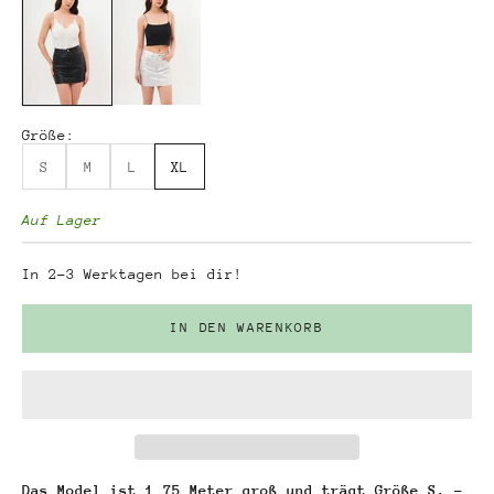
Größe:
S
M
L
XL
Auf Lager
In 2-3 Werktagen bei dir!
IN DEN WARENKORB
Das Model ist 1,75 Meter groß und trägt Größe S. -