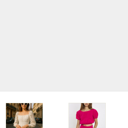
Jetzt im Trend!
BOHO Style
Der Boho-Stil feiert derzeit ein Comeback und ist
wieder voll im Trend! Mit seiner Mischung aus
natürlichen Materialien, erdigen Farben und
einzigartigen, handgefertigten Details verleiht er
sowohl der Mode als auch der Inneneinrichtung eine
entspannte und kreative Atmosphäre.
ZUR BOHO KOLLEKTION