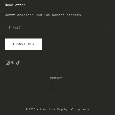
Newsletter
Jetzt anmelden und 10% Rabatt sichern!
ABONNIEREN
Deutsch
Sprache
Deutsch
English
© 2026 - freshlions
Shop by Helpingbrands