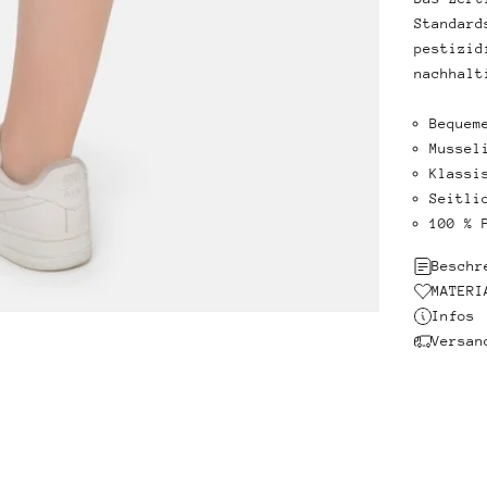
Standard
pestizid
nachhalt
Bequem
Mussel
Klassi
Seitli
100 % 
Beschr
MATERI
Infos
Versan