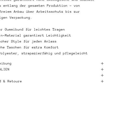
s entlang der gesamten Produktion – von
freiem Anbau über Arbeitsschutz bis zur
igen Verpackung.
er Gummibund für leichtes Tragen
in-Material garantiert Leichtigkeit
scher Style für jeden Anlass
che Taschen für extra Komfort
Polyester, strapazierfähig und pflegeleicht
eibung
ALIEN
d & Retoure