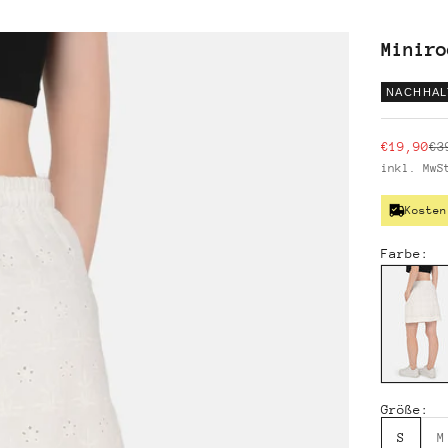
Miniro
NACHHAL
Angebot
Re
€19,90
€3
inkl. Mw
Kosten
Farbe:
Größe:
S
M