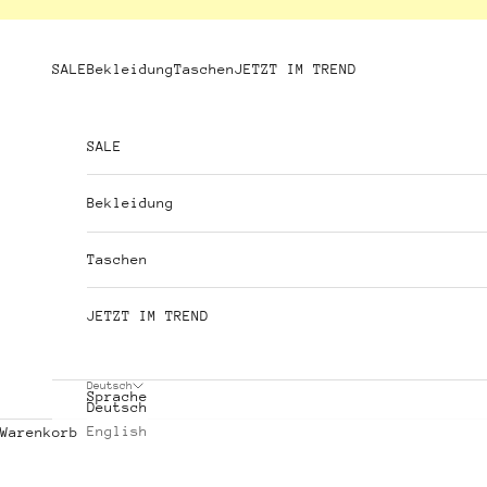
Zum Inhalt springen
SALE
Bekleidung
Taschen
JETZT IM TREND
SALE
Bekleidung
Taschen
JETZT IM TREND
Deutsch
Sprache
Deutsch
English
Warenkorb