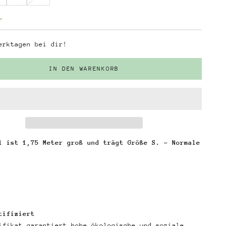
r
erktagen bei dir!
IN DEN WARENKORB
l ist 1,75 Meter groß und trägt Größe S. - Normale
tifiziert
ifikat garantiert hohe ökologische und soziale