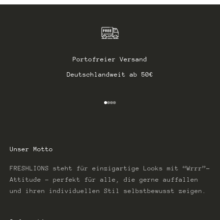
Portofreier Versand
Deutschlandweit ab 50€
Gehe zu Element 1
Gehe zu Element 2
Gehe zu Element 3
Gehe zu Element 4
Unser Motto
FRESHLIONS steht für einzigartige Looks mit “Wrrr”-
Attitude – perfekt für alle, die gerne auffallen
und ihren individuellen Stil selbstbewusst zeigen.