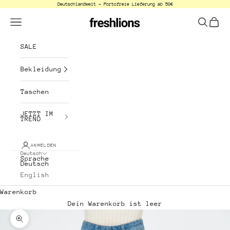
Deutschlandweit - Portofreie Lieferung ab 50€
Zum Inhalt springen
freshlions
Menü
Suchen
Waren
SALE
Bekleidung
Taschen
JETZT IM
TREND
ANMELDEN
Deutsch
Sprache
Deutsch
English
Warenkorb
Dein Warenkorb ist leer
Bild vergrößern