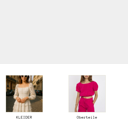
Der Boho-Stil feiert derzeit ein Comeback und ist
wieder voll im Trend! Mit seiner Mischung aus
natürlichen Materialien, erdigen Farben und
einzigartigen, handgefertigten Details verleiht er
sowohl der Mode als auch der Inneneinrichtung eine
entspannte und kreative Atmosphäre.
ZUR BOHO KOLLEKTION
KLEIDER
Oberteile