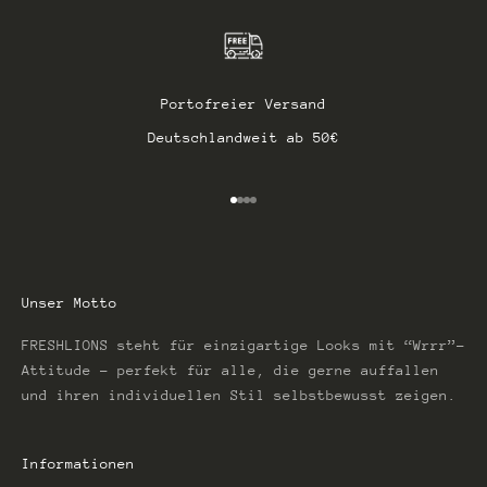
Portofreier Versand
Deutschlandweit ab 50€
Gehe zu Element 1
Gehe zu Element 2
Gehe zu Element 3
Gehe zu Element 4
Unser Motto
FRESHLIONS steht für einzigartige Looks mit “Wrrr”-
Attitude – perfekt für alle, die gerne auffallen
und ihren individuellen Stil selbstbewusst zeigen.
Informationen