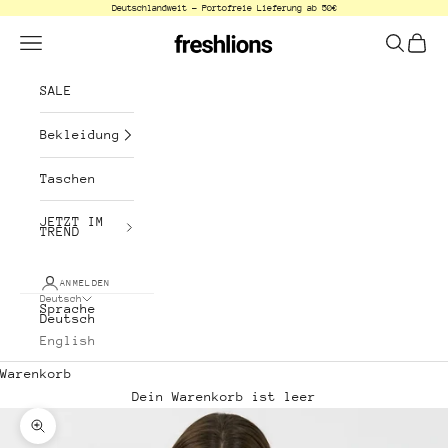
Deutschlandweit - Portofreie Lieferung ab 50€
Zum Inhalt springen
freshlions
Menü
Suchen
Waren
SALE
Bekleidung
Taschen
JETZT IM
TREND
ANMELDEN
Deutsch
Sprache
Deutsch
English
Warenkorb
Dein Warenkorb ist leer
Bild vergrößern