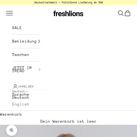
Deutschlandweit - Portofreie Lieferung ab 50€
Zum Inhalt springen
freshlions
Menü
Suchen
Waren
SALE
Bekleidung
Taschen
JETZT IM
TREND
ANMELDEN
Deutsch
Sprache
Deutsch
English
Warenkorb
Dein Warenkorb ist leer
Bild vergrößern