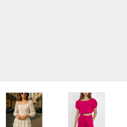
Jetzt im Trend!
BOHO Style
Der Boho-Stil feiert derzeit ein Comeback und ist
wieder voll im Trend! Mit seiner Mischung aus
natürlichen Materialien, erdigen Farben und
einzigartigen, handgefertigten Details verleiht er
sowohl der Mode als auch der Inneneinrichtung eine
entspannte und kreative Atmosphäre.
ZUR BOHO KOLLEKTION