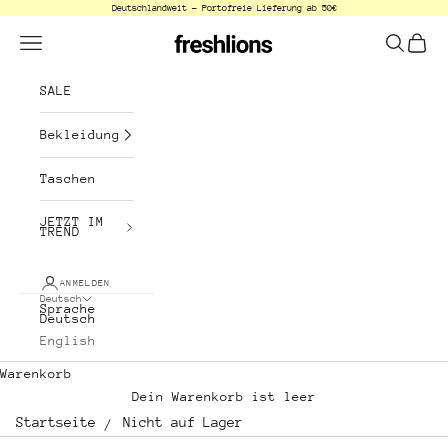
Deutschlandweit - Portofreie Lieferung ab 50€
Zum Inhalt springen
freshlions
Menü
Suchen
Waren
SALE
Bekleidung
Taschen
JETZT IM
TREND
ANMELDEN
Deutsch
Sprache
Deutsch
English
Warenkorb
Dein Warenkorb ist leer
Startseite
Nicht auf Lager